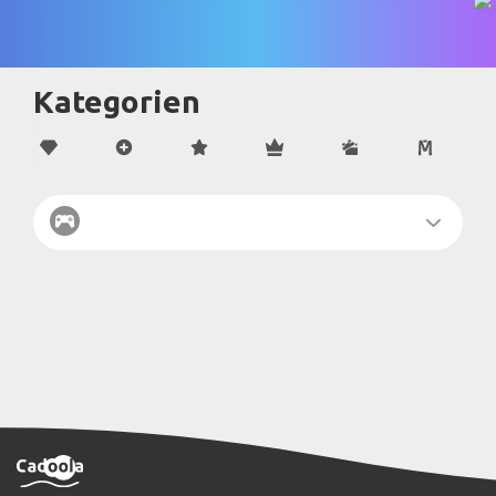
Kategorien